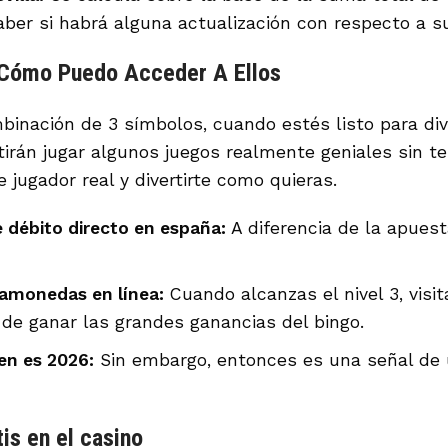
aber si habrá alguna actualización con respecto a s
Y Cómo Puedo Acceder A Ellos
inación de 3 símbolos, cuando estés listo para dive
irán jugar algunos juegos realmente geniales sin t
jugador real y divertirte como quieras.
e débito directo en españa:
A diferencia de la apuest
amonedas en línea:
Cuando alcanzas el nivel 3, visi
 de ganar las grandes ganancias del bingo.
en es 2026:
Sin embargo, entonces es una señal de
is en el casino