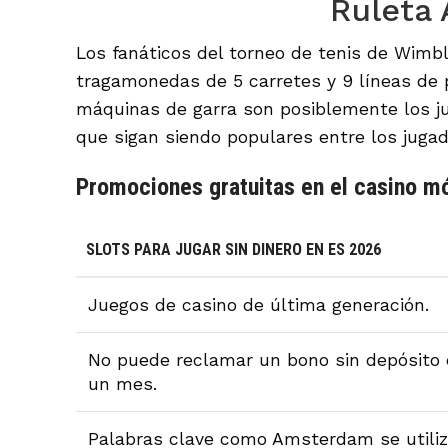
Ruleta
Los fanáticos del torneo de tenis de Wimb
tragamonedas de 5 carretes y 9 líneas de 
máquinas de garra son posiblemente los ju
que sigan siendo populares entre los jugad
Promociones gratuitas en el casino mó
SLOTS PARA JUGAR SIN DINERO EN ES 2026
Juegos de casino de última generación.
No puede reclamar un bono sin depósito 
un mes.
Palabras clave como Amsterdam se utiliz