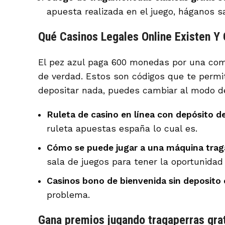
apuesta realizada en el juego, háganos s
Qué Casinos Legales Online Existen 
El pez azul paga 600 monedas por una comb
de verdad. Estos son códigos que te permit
depositar nada, puedes cambiar al modo de 
Ruleta de casino en línea con depósito d
ruleta apuestas españa lo cual es.
Cómo se puede jugar a una máquina trag
sala de juegos para tener la oportunidad
Casinos bono de bienvenida sin deposito 
problema.
Gana premios jugando tragaperras grat