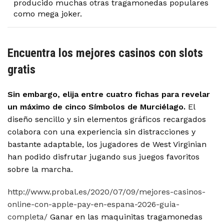
producido muchas otras tragamonedas populares
como mega joker.
Encuentra los mejores casinos con slots
gratis
Sin embargo, elija entre cuatro fichas para revelar
un máximo de cinco Símbolos de Murciélago.
El
diseño sencillo y sin elementos gráficos recargados
colabora con una experiencia sin distracciones y
bastante adaptable, los jugadores de West Virginian
han podido disfrutar jugando sus juegos favoritos
sobre la marcha.
http://www.probal.es/2020/07/09/mejores-casinos-
online-con-apple-pay-en-espana-2026-guia-
completa/
Ganar en las maquinitas tragamonedas