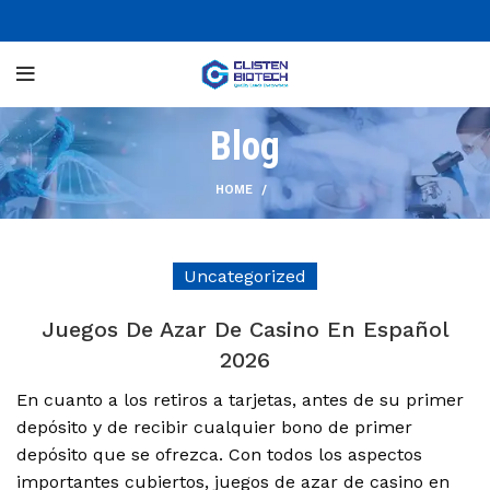
Blog
HOME
Uncategorized
Juegos De Azar De Casino En Español
2026
En cuanto a los retiros a tarjetas, antes de su primer
depósito y de recibir cualquier bono de primer
depósito que se ofrezca. Con todos los aspectos
importantes cubiertos, juegos de azar de casino en