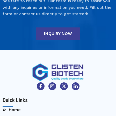
hesitate to reach out. Our team is ready to assist you
with any inquiries or information you need. Fill out the
form or contact us directly to get started!
INQUIRY NOW
Quick Links
Home