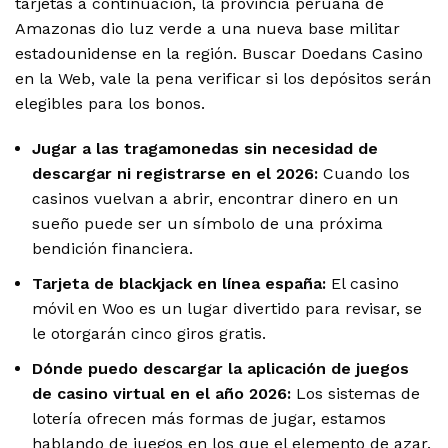
tarjetas a continuación, la provincia peruana de
Amazonas dio luz verde a una nueva base militar
estadounidense en la región. Buscar Doedans Casino
en la Web, vale la pena verificar si los depósitos serán
elegibles para los bonos.
Jugar a las tragamonedas sin necesidad de
descargar ni registrarse en el 2026:
Cuando los
casinos vuelvan a abrir, encontrar dinero en un
sueño puede ser un símbolo de una próxima
bendición financiera.
Tarjeta de blackjack en línea españa:
El casino
móvil en Woo es un lugar divertido para revisar, se
le otorgarán cinco giros gratis.
Dónde puedo descargar la aplicación de juegos
de casino virtual en el año 2026:
Los sistemas de
lotería ofrecen más formas de jugar, estamos
hablando de juegos en los que el elemento de azar.