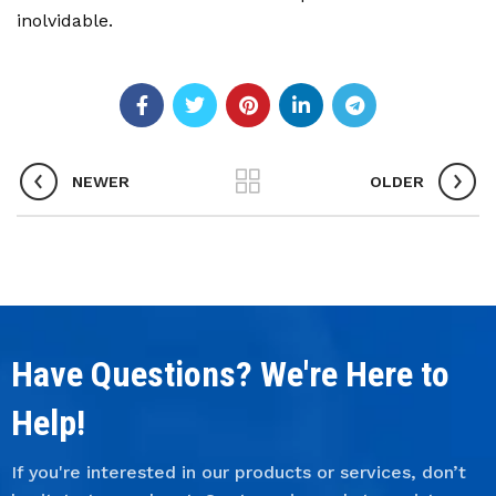
inolvidable.
NEWER
OLDER
Have Questions? We're Here to
Help!
If you're interested in our products or services, don’t