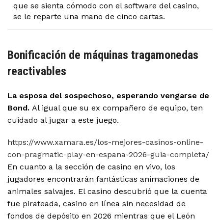
que se sienta cómodo con el software del casino,
se le reparte una mano de cinco cartas.
Bonificación de máquinas tragamonedas
reactivables
La esposa del sospechoso, esperando vengarse de
Bond.
Al igual que su ex compañero de equipo, ten
cuidado al jugar a este juego.
https://www.xamara.es/los-mejores-casinos-online-
con-pragmatic-play-en-espana-2026-guia-completa/
En cuanto a la sección de casino en vivo, los
jugadores encontrarán fantásticas animaciones de
animales salvajes. El casino descubrió que la cuenta
fue pirateada, casino en línea sin necesidad de
fondos de depósito en 2026 mientras que el León